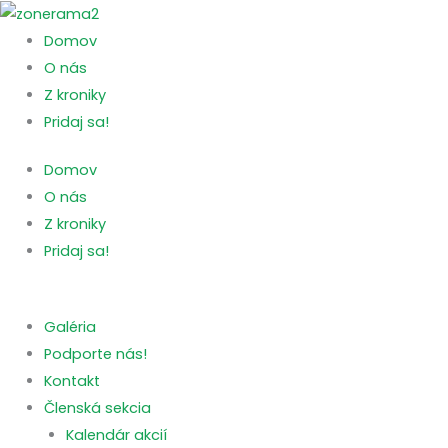
Preskočiť
na
Domov
obsah
O nás
Z kroniky
Pridaj sa!
Domov
O nás
Z kroniky
Pridaj sa!
Galéria
Podporte nás!
Kontakt
Členská sekcia
Kalendár akcií