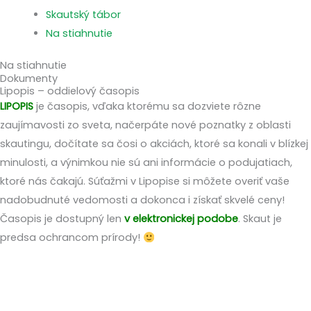
Skautský tábor
Na stiahnutie
Na stiahnutie
Dokumenty
Lipopis – oddielový časopis
LIPOPIS
je časopis, vďaka ktorému sa dozviete rôzne
zaujímavosti zo sveta, načerpáte nové poznatky z oblasti
skautingu, dočítate sa čosi o akciách, ktoré sa konali v blízkej
minulosti, a výnimkou nie sú ani informácie o podujatiach,
ktoré nás čakajú. Súťažmi v Lipopise si môžete overiť vaše
nadobudnuté vedomosti a dokonca i získať skvelé ceny!
Časopis je dostupný len
v elektronickej podobe
. Skaut je
predsa ochrancom prírody!