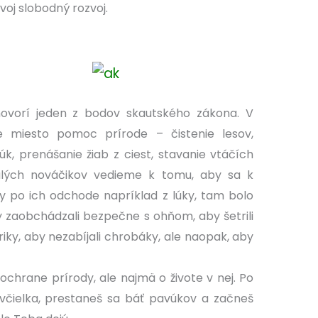
voj slobodný rozvoj.
hovorí jeden z bodov skautského zákona. V
 miesto pomoc prírode – čistenie lesov,
úk, prenášanie žiab z ciest, stavanie vtáčích
lých nováčikov vedieme k tomu, aby sa k
y po ich odchode napríklad z lúky, tam bolo
y zaobchádzali bezpečne s ohňom, aby šetrili
ky, aby nezabíjali chrobáky, ale naopak, aby
 ochrane prírody, ale najmä o živote v nej. Po
 včielka, prestaneš sa báť pavúkov a začneš