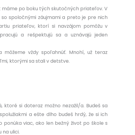
 ak máme po boku tých skutočných priateľov. V
 so spoločnými záujmami a preto je pre nich
artiu priateľov, ktorí si navzájom pomôžu v
lupracujú a rešpektujú sa a uznávajú jeden
a môžeme vždy spoľahnúť. Mnohí, už teraz
ľmi, ktorými sa stali v detstve.
á, ktoré si doteraz možno nezažil/a. Budeš sa
spolužiakmi a ešte dlho budeš hrdý, že si ich
o ponúka viac, ako len bežný život po škole s
na ulici.