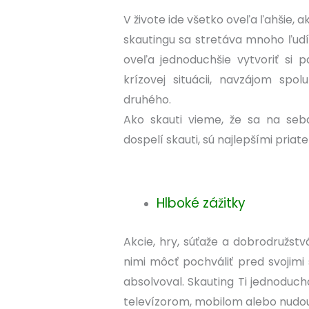
V živote ide všetko oveľa ľahšie,
skautingu sa stretáva mnoho ľudí
oveľa jednoduchšie vytvoriť si p
krízovej situácii, navzájom spo
druhého.
Ako skauti vieme, že sa na seb
dospelí skauti, sú najlepšími priate
Hlboké zážitky
Akcie, hry, súťaže a dobrodružstv
nimi môcť pochváliť pred svojimi 
absolvoval. Skauting Ti jednoduch
televízorom, mobilom alebo nudou 