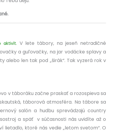
lo Teba dejú.
ané.
V lete tábory, na jeseň netradičné
 aktivít.
kovačky a guľovačky, na jar vodácke splavy a
 alebo len tak pod „širák“. Tak vyzerá rok v
revo v táboráku začne praskať a rozospieva sa
 skautská, táborová atmosféra. Na tábore sa
rnový salón a hudbu sprevádzajú country
ostroj a späť v súčasnosti nás uvidíte až o
aví lietadlo, ktoré nás vedie „letom svetom“. O