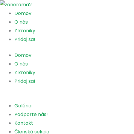
Preskočiť
na
Domov
obsah
O nás
Z kroniky
Pridaj sa!
Domov
O nás
Z kroniky
Pridaj sa!
Galéria
Podporte nás!
Kontakt
Členská sekcia