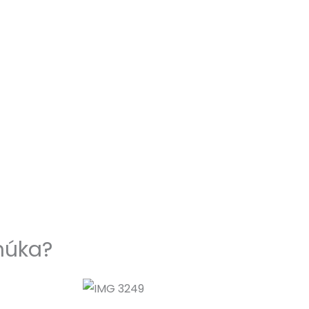
núka?