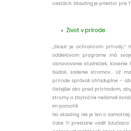
cestách. Skauting je priestor pre T
Život v prírode
„Skaut je ochrancom prírody,“ 
oddielovom programe má svoje
obnovovanie studničiek, kosenie l
búdok, sadenie stromov… Už ma
prírode správali ohľaduplne – ab
čistejšie ako pred príchodom, ab
stromy a zbytočne nelámali konári
im pomohli.
No skauting nie je len o samotnej
čase Ti prestane vadiť bzučiaca