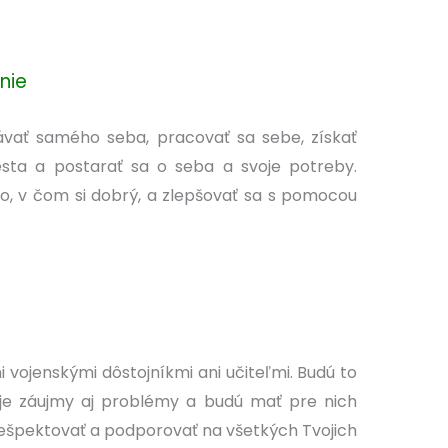
nie
vať samého seba, pracovať sa sebe, získať
esta a postarať sa o seba a svoje potreby.
to, v čom si dobrý, a zlepšovať sa s pomocou
ni vojenskými dôstojníkmi ani učiteľmi. Budú to
Tvoje záujmy aj problémy a budú mať pre nich
ešpektovať a podporovať na všetkých Tvojich