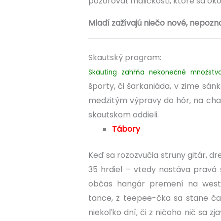
pozorovať maličkosti, ktoré sa oko
Mladí zažívajú niečo nové, nepozn
Skautský program:
Skauting zahŕňa nekonečné množstvo
športy, či šarkaniáda, v zime sán
medzitým výpravy do hôr, na chaty
skautskom oddieli.
Tábory
Keď sa rozozvučia struny gitár, d
35 hrdiel – vtedy nastáva pravá
občas hangár premení na weste
tance, z teepee-čka sa stane čas
niekoľko dní, či z ničoho nič sa zj